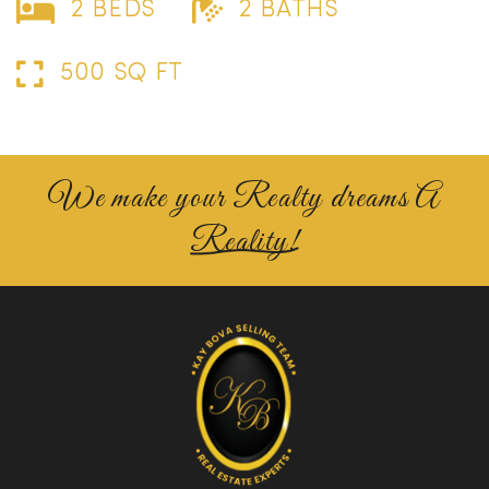
2 BEDS
2 BATHS
500 SQ FT
We make your Realty dreams A
Reality!